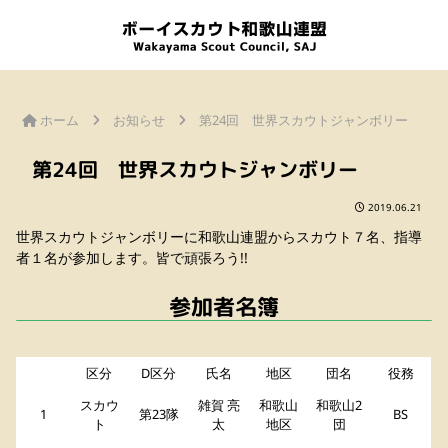
ホーム
お知らせ
第24回 世界スカウトジャンボリー
第24回 世界スカウトジャンボリー
2019.06.21
世界スカウトジャンボリーに和歌山連盟からスカウト７名、指導
者１名が参加します。皆で頑張ろう!!
参加者名簿
区分
D区分
氏名
地区
団名
役務
スカウ
雑賀 亮
和歌山
和歌山2
1
第23隊
BS
ト
太
地区
団