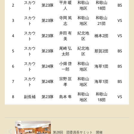
スカウ
平井 暖
和歌山
和歌山
2
第23隊
BS
ト
人
地区
18団
スカウ
寺岡 篤
和歌山
和歌山
3
第23隊
VS
ト
志
地区
21団
スカウ
井田 有
紀北地
4
第23隊
橋本2団
VS
ト
美
区
スカウ
尾崎 弘
紀北地
5
第23隊
那賀2団
BS
ト
太郎
区
スカウ
小畑 啓
和歌山
6
第24隊
海草1団
BS
ト
一郎
地区
スカウ
宗野 匡
和歌山
7
第24隊
海草1団
BS
ト
孝
地区
和歌山
和歌山
8
副長補
第23隊
島本 隼
VS
地区
18団
第28回 団委員長サミット 開催