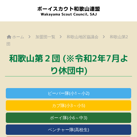
ホーム
加盟団一覧
和歌山地区協議会
和歌山第2
団
和歌山第２団 (※令和2年7月よ
り休団中)
ビーバー隊(小1～小2)
カブ隊(小3～小5)
ボーイ隊(小6～中3)
ベンチャー隊(高校生)