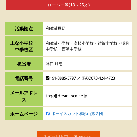
ローバー隊(18～25才)
活動拠点
和歌浦周辺
主な小学校・
和歌浦小学校・高松小学校・雑賀小学校・明和
中学校・西浜中学校
中学校区
担当者
谷口 好忠
電話番号
191-8885-5797 ／ (FAX)073-424-4723
メールアドレ
tngc@dream.ocn.ne.jp
ス
ホームページ
ボーイスカウト和歌山第２団